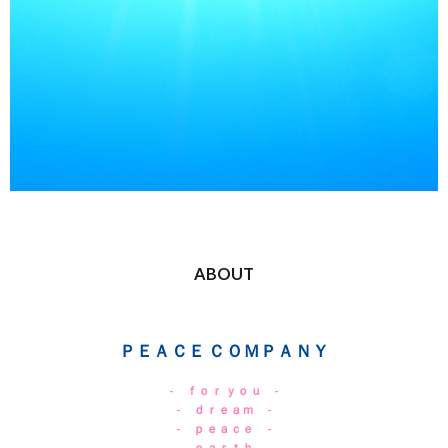
ABOUT
ＰＥＡＣＥ ＣＯＭＰＡＮＹ
- ｆｏｒ ｙｏｕ -
- ｄｒｅａｍ -
- ｐｅａｃｅ -
- ｅａｒｔｈ -