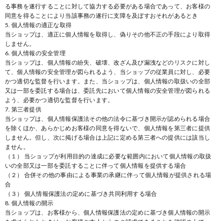
る事務を遂行することに対して協力する必要がある場合であって、お客様の
同意を得ることにより当該事務の遂行に支障を及ぼすおそれがあるとき
5. 個人情報の適正な取得
当ショップは、適正に個人情報を取得し、偽りその他不正の手段により取得
しません。
6. 個人情報の安全管理
当ショップは、個人情報の紛失、破壊、改ざん及び漏洩などのリスクに対し
て、個人情報の安全管理が図られるよう、当ショップの従業員に対し、必要
かつ適切な監督を行います。また、当ショップは、個人情報の取扱いの全部
又は一部を委託する場合は、委託先において個人情報の安全管理が図られる
よう、必要かつ適切な監督を行います。
7. 第三者提供
当ショップは、個人情報保護法その他の法令に基づき開示が認められる場合
を除くほか、あらかじめお客様の同意を得ないで、個人情報を第三者に提供
しません。但し、次に掲げる場合は上記に定める第三者への提供には該当し
ません。
（１） 当ショップが利用目的の達成に必要な範囲内において個人情報の取扱
いの全部又は一部を委託することに伴って個人情報を提供する場合
（２） 合併その他の事由による事業の承継に伴って個人情報が提供される場
合
（３） 個人情報保護法の定めに基づき共同利用する場合
8. 個人情報の開示
当ショップは、お客様から、個人情報保護法の定めに基づき個人情報の開示