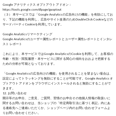
Google アナリティクス オプトアウト アドオン：
https://tools.google.com/dlpage/gaoptout
（３） 本サービスでは「Google Analyticsの広告向けの機能」を有効にしてお
り、下記の機能を利用し、広告やサイト改善のためDoubleClick Cookieなどの
サードパーティCookieを利用しています。
Google Analyticsリマーケティング
Google Analyticsのユーザー属性レポートとユーザー属性レポートとインタレ
スト レポート
これにより、本サービスではGoogle AnalyticsのCookieを利用して、お客様の
年齢・性別・閲覧履歴・本サービスに関する関心の傾向をおおよそ把握する
ための分析が可能となっております。
「Google Analyticsの広告向けの機能」を使用されることを望まない場合は、
設定によってトラッキングを無効にすることが可能です。Google Analytics オ
プトアウト アドオンをブラウザにインストールされると無効にすることがで
きます。
12. お問い合わせ
開示等のお申出、ご意見、ご質問、苦情のお申出その他個人情報の取扱いに
関するお問い合わせは、当ショップの「特定商取引法に基づく表記」内にあ
る連絡先へご連絡いただくか、ショップページ内のお問い合わせフォームよ
りお問い合わせください。