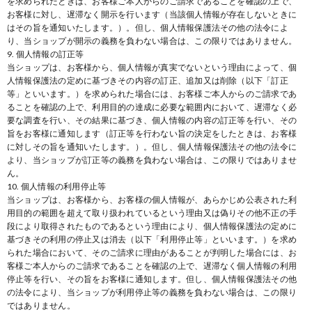
を求められたときは、お客様ご本人からのご請求であることを確認の上で、
お客様に対し、遅滞なく開示を行います（当該個人情報が存在しないときに
はその旨を通知いたします。）。但し、個人情報保護法その他の法令によ
り、当ショップが開示の義務を負わない場合は、この限りではありません。
9. 個人情報の訂正等
当ショップは、お客様から、個人情報が真実でないという理由によって、個
人情報保護法の定めに基づきその内容の訂正、追加又は削除（以下「訂正
等」といいます。）を求められた場合には、お客様ご本人からのご請求であ
ることを確認の上で、利用目的の達成に必要な範囲内において、遅滞なく必
要な調査を行い、その結果に基づき、個人情報の内容の訂正等を行い、その
旨をお客様に通知します（訂正等を行わない旨の決定をしたときは、お客様
に対しその旨を通知いたします。）。但し、個人情報保護法その他の法令に
より、当ショップが訂正等の義務を負わない場合は、この限りではありませ
ん。
10. 個人情報の利用停止等
当ショップは、お客様から、お客様の個人情報が、あらかじめ公表された利
用目的の範囲を超えて取り扱われているという理由又は偽りその他不正の手
段により取得されたものであるという理由により、個人情報保護法の定めに
基づきその利用の停止又は消去（以下「利用停止等」といいます。）を求め
られた場合において、そのご請求に理由があることが判明した場合には、お
客様ご本人からのご請求であることを確認の上で、遅滞なく個人情報の利用
停止等を行い、その旨をお客様に通知します。但し、個人情報保護法その他
の法令により、当ショップが利用停止等の義務を負わない場合は、この限り
ではありません。