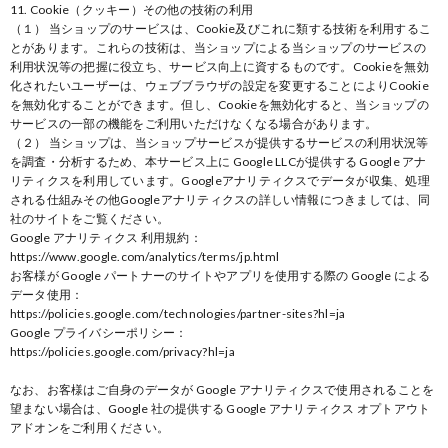
11. Cookie（クッキー）その他の技術の利用
（１） 当ショップのサービスは、Cookie及びこれに類する技術を利用するこ
とがあります。これらの技術は、当ショップによる当ショップのサービスの
利用状況等の把握に役立ち、サービス向上に資するものです。Cookieを無効
化されたいユーザーは、ウェブブラウザの設定を変更することによりCookie
を無効化することができます。但し、Cookieを無効化すると、当ショップの
サービスの一部の機能をご利用いただけなくなる場合があります。
（２） 当ショップは、当ショップサービスが提供するサービスの利用状況等
を調査・分析するため、本サービス上に Google LLCが提供する Google アナ
リティクスを利用しています。Googleアナリティクスでデータが収集、処理
される仕組みその他Googleアナリティクスの詳しい情報につきましては、同
社のサイトをご覧ください。
Google アナリティクス 利用規約：
https://www.google.com/analytics/terms/jp.html
お客様が Google パートナーのサイトやアプリを使用する際の Google による
データ使用：
https://policies.google.com/technologies/partner-sites?hl=ja
Google プライバシーポリシー：
https://policies.google.com/privacy?hl=ja
なお、お客様はご自身のデータが Google アナリティクスで使用されることを
望まない場合は、Google 社の提供する Google アナリティクス オプトアウト
アドオンをご利用ください。