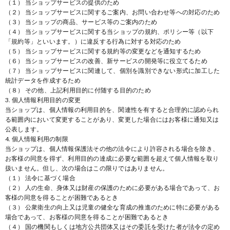
（１） 当ショップサービスの提供のため
（２） 当ショップサービスに関するご案内、お問い合わせ等への対応のため
（３） 当ショップの商品、サービス等のご案内のため
（４） 当ショップサービスに関する当ショップの規約、ポリシー等（以下
「規約等」といいます。）に違反する行為に対する対応のため
（５） 当ショップサービスに関する規約等の変更などを通知するため
（６） 当ショップサービスの改善、新サービスの開発等に役立てるため
（７） 当ショップサービスに関連して、個別を識別できない形式に加工した
統計データを作成するため
（８） その他、上記利用目的に付随する目的のため
3. 個人情報利用目的の変更
当ショップは、個人情報の利用目的を、関連性を有すると合理的に認められ
る範囲内において変更することがあり、変更した場合にはお客様に通知又は
公表します。
4. 個人情報利用の制限
当ショップは、個人情報保護法その他の法令により許容される場合を除き、
お客様の同意を得ず、利用目的の達成に必要な範囲を超えて個人情報を取り
扱いません。但し、次の場合はこの限りではありません。
（１） 法令に基づく場合
（２） 人の生命、身体又は財産の保護のために必要がある場合であって、お
客様の同意を得ることが困難であるとき
（３） 公衆衛生の向上又は児童の健全な育成の推進のために特に必要がある
場合であって、お客様の同意を得ることが困難であるとき
（４） 国の機関もしくは地方公共団体又はその委託を受けた者が法令の定め