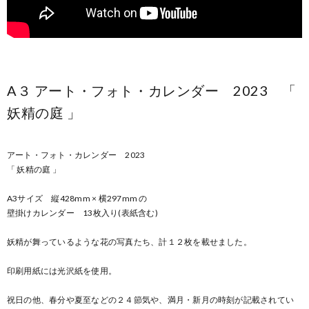
A３ アート・フォト・カレンダー 2023 「
妖精の庭 」
アート・フォト・カレンダー 2023
「 妖精の庭 」
A3サイズ 縦428mm × 横297mm の
壁掛けカレンダー 13枚入り(表紙含む)
妖精が舞っているような花の写真たち、計１２枚を載せました。
印刷用紙には光沢紙を使用。
祝日の他、春分や夏至などの２４節気や、満月・新月の時刻が記載されてい