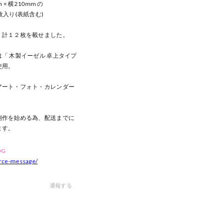
 × 横210mm の
枚入り(表紙含む)
、計１２枚を載せました。
「 木製イーゼル 卓上タイプ
使用。
アート・フォト・カレンダー
制作を始める為、配送までに
ます。
OG
urce-message/
通報する