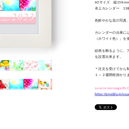
A5サイズ 縦158 mm
卓上カレンダー 13
色鮮やかな花の写真
カレンダーの台座には
（ホワイト色）」を
絵画を飾るように、
を設置出来ます。
＊注文を受けてから
１～２週間程掛かり
source message BL
https://ameblo.jp/so